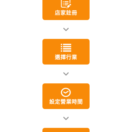
店家註冊
選擇行業
設定營業時間